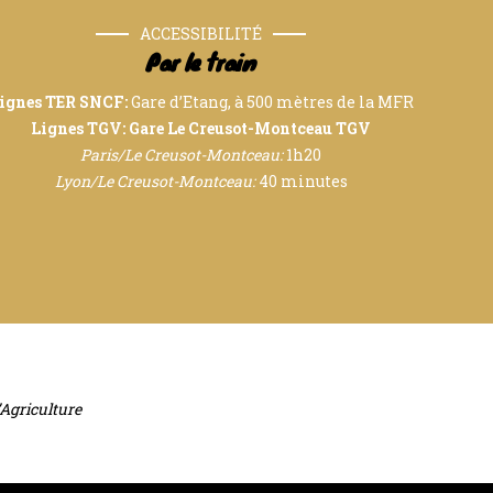
ACCESSIBILITÉ
Par le train
ignes TER SNCF:
Gare d’Etang, à 500 mètres de la MFR
Lignes TGV: Gare Le Creusot-Montceau TGV
Paris/Le Creusot-Montceau:
1h20
Lyon/Le Creusot-Montceau:
40 minutes
’Agriculture