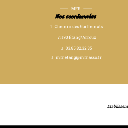
MFR
Nos coordonnées
Chemin des Guillemots
71190 Étang/Arroux
03.85.82.32.35
mfr.etang@mfr.asso.fr
Etablisseme