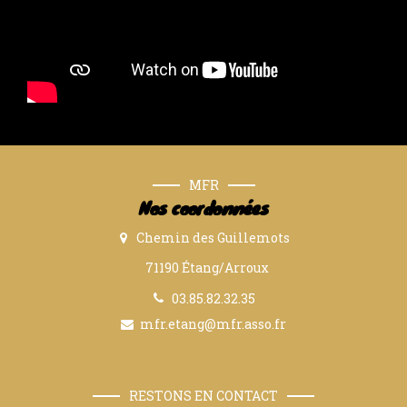
MFR
Nos coordonnées
Chemin des Guillemots
71190 Étang/Arroux
03.85.82.32.35
mfr.etang@mfr.asso.fr
RESTONS EN CONTACT