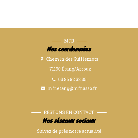
MFR
Nos coordonnées
Chemin des Guillemots
71190 Étang/Arroux
03.85.82.32.35
mfr.etang@mfr.asso.fr
RESTONS EN CONTACT
Nos réseaux sociaux
Suivez de près notre actualité