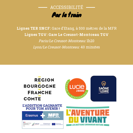
ACCESSIBILITÉ
Par le train
Lignes TER SNCF:
Gare d’Etang, à 500 mètres de la MFR
Lignes TGV: Gare Le Creusot-Montceau TGV
Paris/Le Creusot-Montceau:
1h20
Lyon/Le Creusot-Montceau:
40 minutes