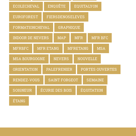
ECOLECHEVAL
ENQUÊTE
EQUITALYON
EUROFOREST
FIERSDENOSELEVES
FORMATIONCHEVAL
GRAPHIQUE
INDOOR DE NEVERS
MAP
MFR
MFR BFC
MFRBFC
MFR ETANG
MFRETANG
MSA
MSA BOURGOGNE
NEVERS
NOUVELLE
ORIENTATION
PALEFRENIER
PORTES OUVERTES
RENDEZ-VOUS
SAINT FORGEOT
SEMAINE
SOIGNEUR
ÉCURIE DES BOIS
ÉQUITATION
ÉTANG