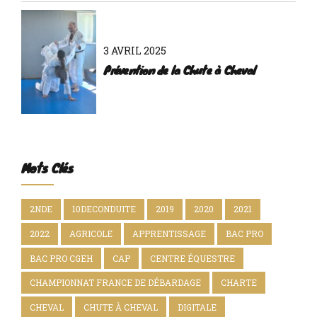
Arroux
3 AVRIL 2025
Prévention de la Chute à Cheval
Mots Clés
2NDE
10DECONDUITE
2019
2020
2021
2022
AGRICOLE
APPRENTISSAGE
BAC PRO
BAC PRO CGEH
CAP
CENTRE ÉQUESTRE
CHAMPIONNAT FRANCE DE DÉBARDAGE
CHARTE
CHEVAL
CHUTE À CHEVAL
DIGITALE