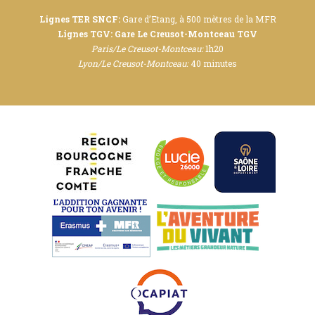
Lignes TER SNCF:
Gare d’Etang, à 500 mètres de la MFR
Lignes TGV: Gare Le Creusot-Montceau TGV
Paris/Le Creusot-Montceau:
1h20
Lyon/Le Creusot-Montceau:
40 minutes