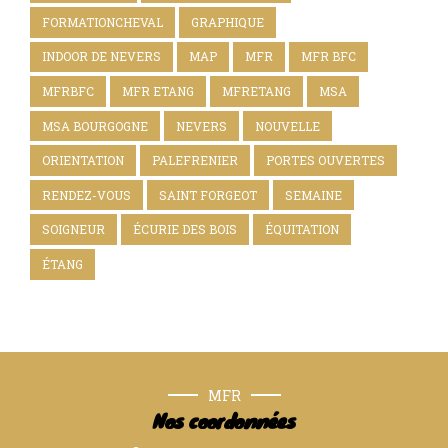
FORMATIONCHEVAL
GRAPHIQUE
INDOOR DE NEVERS
MAP
MFR
MFR BFC
MFRBFC
MFR ETANG
MFRETANG
MSA
MSA BOURGOGNE
NEVERS
NOUVELLE
ORIENTATION
PALEFRENIER
PORTES OUVERTES
RENDEZ-VOUS
SAINT FORGEOT
SEMAINE
SOIGNEUR
ÉCURIE DES BOIS
ÉQUITATION
ÉTANG
MFR
Nos coordonnées