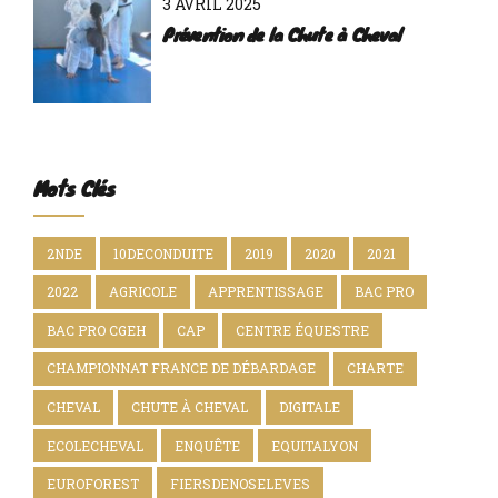
3 AVRIL 2025
Prévention de la Chute à Cheval
Mots Clés
2NDE
10DECONDUITE
2019
2020
2021
2022
AGRICOLE
APPRENTISSAGE
BAC PRO
BAC PRO CGEH
CAP
CENTRE ÉQUESTRE
CHAMPIONNAT FRANCE DE DÉBARDAGE
CHARTE
CHEVAL
CHUTE À CHEVAL
DIGITALE
ECOLECHEVAL
ENQUÊTE
EQUITALYON
EUROFOREST
FIERSDENOSELEVES